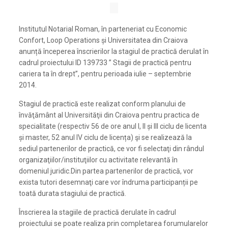
Institutul Notarial Roman, în parteneriat cu Economic
Confort, Loop Operations și Universitatea din Craiova
anunță începerea înscrierilor la stagiul de practică derulat în
cadrul proiectului ID 139733 ” Stagii de practică pentru
cariera ta în drept”, pentru perioada iulie – septembrie
2014.
Stagiul de practică este realizat conform planului de
învăţământ al Universităţii din Craiova pentru practica de
specialitate (respectiv 56 de ore anul I, II și III ciclu de licenta
și master, 52 anul IV ciclu de licența) şi se realizează la
sediul partenerilor de practică, ce vor fi selectaţi din rândul
organizaţiilor/instituţiilor cu activitate relevantă în
domeniul juridic.Din partea partenerilor de practică, vor
exista tutori desemnaţi care vor îndruma participanții pe
toată durata stagiului de practică.
Înscrierea la stagiile de practică derulate în cadrul
proiectului se poate realiza prin completarea forumularelor