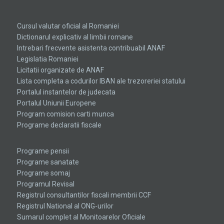
the
hottest
Cursul valutar oficial al Romaniei
swiss
Dictionarul explicativ al limbii romane
Intrebari frecvente asistenta contribuabil ANAF
watches
Legislatia Romaniei
replica
.check
Licitatii organizate de ANAF
Lista completa a codurilor IBAN ale trezoreriei statului
this
Portalul instantelor de judecata
link
Portalul Uniunii Europene
Program comision carti munca
right
Programe declaratii fiscale
here
now
Programe pensii
Programe sanatate
replica
Programe somaj
Programul Revisal
watches
Registrul consultantilor fiscali membrii CCF
for
Registrul National al ONG-urilor
Sumarul complet al Monitoarelor Oficiale