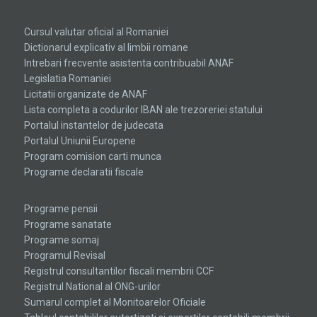
the
hottest
Cursul valutar oficial al Romaniei
swiss
Dictionarul explicativ al limbii romane
Intrebari frecvente asistenta contribuabil ANAF
watches
Legislatia Romaniei
replica
.check
Licitatii organizate de ANAF
Lista completa a codurilor IBAN ale trezoreriei statului
this
Portalul instantelor de judecata
link
Portalul Uniunii Europene
Program comision carti munca
right
Programe declaratii fiscale
here
now
Programe pensii
Programe sanatate
replica
Programe somaj
Programul Revisal
watches
Registrul consultantilor fiscali membrii CCF
for
Registrul National al ONG-urilor
Sumarul complet al Monitoarelor Oficiale
sale