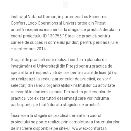
Institutul Notarial Roman, în parteneriat cu Economic
Confort , Loop Operations și Universitatea din Pitești
anunță începerea înscrierilor la stagiul de practică derulat în
cadrul proiectului ID 139755 ” Stagii de practică pentru
cariere de succes în domeniul juridic”, pentru perioada iulie
– septembrie 2014.
Stagiul de practică este realizat conform planului de
învăţământ al Universităţii din Pitești pentru practica de
specialitate (respectiv 56 de ore pentru ciclul de licență) şi
se realizează la sediul partenerilor de practică, ce vor fi
selectaţi din rândul organizaţiilor/instituţiilor cu activitate
relevantă în domeniul juridic. Din partea partenerilor de
practică, vor exista tutori desemnaţi care vor îndruma
participanții pe toată durata stagiului de practică.
Înscrierea la stagiile de practică derulate în cadrul
proiectului se poate realiza prin completarea forumularelor
de înscriere disponibile pe site-ul: www.ec-confort.ro,